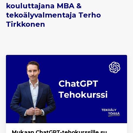
kouluttajana MBA &
tekoälyvalmentaja Terho
Tirkkonen
Mukaan ChatGPT-tehokurssille su