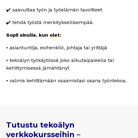
✔️
saavuttaa työn ja työelämän tavoitteet
✔️ tehdä
työstä merkityksellisempää.
Sopii
sinulle, kun
olet
:
• asiantuntija, esihenkilö, johtaja tai yrittäjä
• tekoälyn työkäytössä joko alkutaipaleella tai
kehittymisessä jämähtänyt
• valmis kehittämään osaamistasi osana työntekoa.
Tutustu tekoälyn
verkkokursseihin –