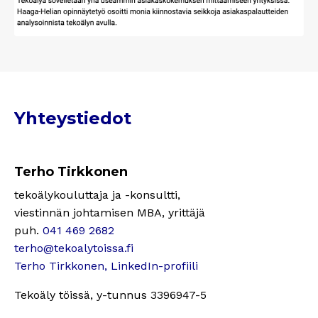
Yhteystiedot
Terho Tirkkonen
tekoälykouluttaja ja -konsultti,
viestinnän johtamisen MBA, yrittäjä
puh.
041 469 2682
terho@tekoalytoissa.fi
Terho Tirkkonen, LinkedIn-profiili
Tekoäly töissä, y-tunnus
3396947-5