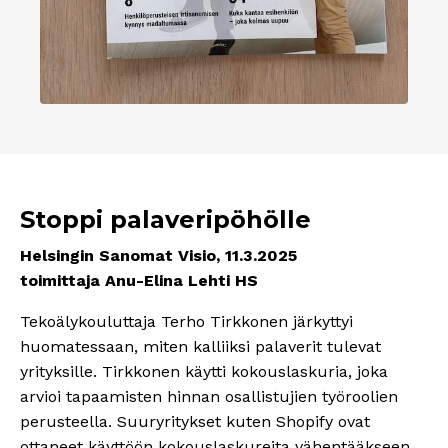
Stoppi palaveripöhölle
Helsingin Sanomat Visio, 11.3.2025
toimittaja Anu-Elina Lehti HS
Tekoälykouluttaja Terho Tirkkonen järkyttyi
huomatessaan, miten kalliiksi palaverit tulevat
yrityksille. Tirkkonen käytti kokouslaskuria, joka
arvioi tapaamisten hinnan osallistujien työroolien
perusteella. Suuryritykset kuten Shopify ovat
ottaneet käyttöön kokouslaskureita vähentääkseen