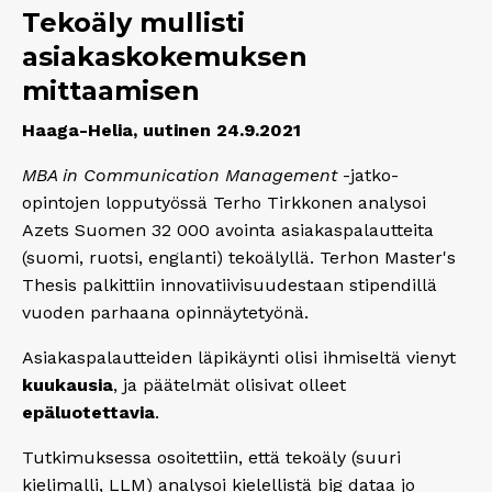
Tekoäly mullisti
asiakaskokemuksen
mittaamisen
Haaga-Helia, uutinen 24.9.2021
MBA in Communication Management
-jatko-
opintojen lopputyössä Terho Tirkkonen analysoi
Azets Suomen 32 000 avointa asiakaspalautteita
(suomi, ruotsi, englanti) tekoälyllä. Terhon Master's
Thesis palkittiin innovatiivisuudestaan stipendillä
vuoden parhaana opinnäytetyönä.
Asiakaspalautteiden läpikäynti olisi ihmiseltä vienyt
kuukausia
, ja päätelmät olisivat olleet
epäluotettavia
.
Tutkimuksessa osoitettiin, että tekoäly (suuri
kielimalli, LLM) analysoi kielellistä big dataa jo