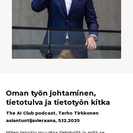
Oman työn johtaminen,
tietotulva ja tietotyön kitka
The AI Club podcast, Terho Tirkkonen
asiantuntijavieraana, 5.12.2025
Miten tekoäly muuttaa tietotyötä ja mitä se