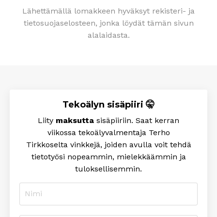
Lähettämällä lomakkeen hyväksyt rekisteri- ja
tietosuojaselosteen, jonka löydät tämän sivun
alalaidasta.
Tekoälyn sisäpiiri 🤫
Liity
maksutta
sisäpiiriin. Saat kerran
viikossa tekoälyvalmentaja Terho
Tirkkoselta
vinkkejä, joiden avulla voit tehdä
tietotyösi nopeammin, mielekkäämmin ja
tuloksellisemmin
.