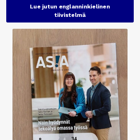
Lue jutun englanninkielinen
tiivistelmä