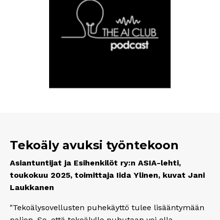
Tekoäly avuksi työntekoon
Asiantuntijat ja Esihenkilöt ry:n ASIA-lehti,
toukokuu 2025, toimittaja Iida Ylinen, kuvat Jani
Laukkanen
"Tekoälysovellusten puhekäyttö tulee lisääntymään
paljon. Se, että tekoälylle puhutaan voi olla