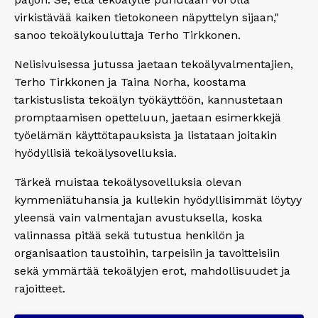
virkistävää kaiken tietokoneen näpyttelyn sijaan,"
sanoo tekoälykouluttaja Terho Tirkkonen.
Nelisivuisessa jutussa jaetaan tekoälyvalmentajien,
Terho Tirkkonen ja Taina Norha, koostama
tarkistuslista tekoälyn työkäyttöön, kannustetaan
promptaamisen opetteluun, jaetaan esimerkkejä
työelämän käyttötapauksista ja listataan joitakin
hyödyllisiä tekoälysovelluksia.
Tärkeä muistaa tekoälysovelluksia olevan
kymmeniätuhansia ja kullekin hyödyllisimmät löytyy
yleensä vain valmentajan avustuksella, koska
valinnassa pitää sekä tutustua henkilön ja
organisaation taustoihin, tarpeisiin ja tavoitteisiin
sekä ymmärtää tekoälyjen erot, mahdollisuudet ja
rajoitteet.