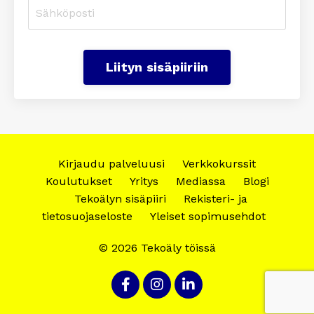
Liityn sisäpiiriin
Kirjaudu palveluusi
Verkkokurssit
Koulutukset
Yritys
Mediassa
Blogi
Tekoälyn sisäpiiri
Rekisteri- ja
tietosuojaseloste
Yleiset sopimusehdot
© 2026 Tekoäly töissä