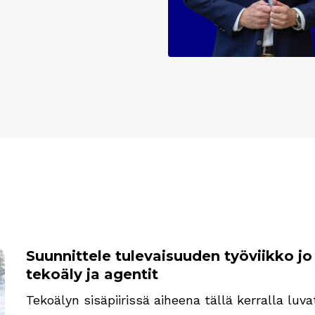
Suunnittele tulevaisuuden työviikko jo
tekoäly ja agentit
Tekoälyn sisäpiirissä aiheena tällä kerralla luv