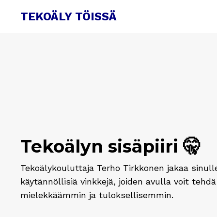
TEKOÄLY TÖISSÄ
Tekoälyn sisäpiiri 🤫
Tekoälykouluttaja Terho Tirkkonen jakaa sinull
käytännöllisiä vinkkejä, joiden avulla voit teh
mielekkäämmin ja tuloksellisemmin.