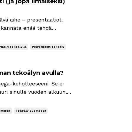
 (ja jopa ilmaiseksi)
tävä aihe – presentaatiot.
ei kannata enää tehdä
 myös omat vinkkini hyviin
entaatioista visuaalisesti
iaalit Tekoälyllä
Powerpoint Tekoäly
an tekoälyn avulla?
 mega-kehotteeseeni. Se ei
uuri sinulle vuoden alkuun.
taan maailmalla nimellä
osui jo perjantaille 9.1. j...
iminen
Tekoäly Suomessa