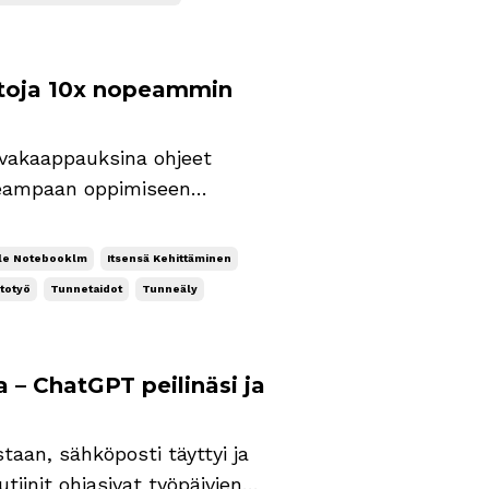
aitoja 10x nopeammin
kuvakaappauksina ohjeet
peampaan oppimiseen
unneälystä ja käytän sitä
ksi kuudesta tekoälyn
le Notebooklm
Itsensä Kehittäminen
totyö
Tunnetaidot
Tunneäly
– ChatGPT peilinäsi ja
staan, sähköposti täyttyi ja
tiinit ohjasivat työpäivien