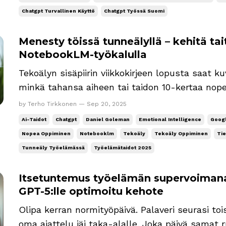
asiantuntija, ...
Chatgpt Turvallinen Käyttö
Chatgpt Työssä Suomi
Menesty töissä tunneälyllä – kehitä t
NotebookLM-työkalulla
Tekoälyn sisäpiirin viikkokirjeen lopusta saat 
minkä tahansa aiheen tai taidon 10-kertaa no
Googlen NotebookLM-työkalulla. Aluksi kerron t
by Terho Tirkkonen — Sep 20, 2025
lopussa esimerkkinä, koska se on mielestäni y
Ai-Taidot
Chatgpt
Daniel Goleman
Emotional Intelligence
Goog
aikakauden tärkeimmästä...
Nopea Oppiminen
Notebooklm
Tekoäly
Tekoäly Oppiminen
Tie
Tunneäly Työelämässä
Työelämätaidot 2025
Itsetuntemus työelämän supervoimana 
GPT-5:lle optimoitu kehote
Olipa kerran normityöpäivä. Palaveri seurasi toi
oma ajattelu jäi taka-alalle. Joka päivä samat ru