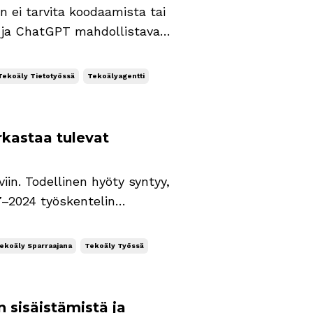
 ei tarvita koodaamista tai
s ja ChatGPT mahdollistavat
itoja. Mikä on
yratkaisu, joka
Tekoäly Tietotyössä
Tekoälyagentti
rkastaa tulevat
iin. Todellinen hyöty syntyy,
henkilötehtävissä
 oli minulle hukatuin
ekoäly Sparraajana
Tekoäly Työssä
sisäistämistä ja