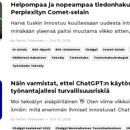
Helpompaa ja nopeampaa tiedonhakua 
Perplexityn Comet-selain
Harva tuskin innostuu kuullessaan uudesta int
minäkään yleensä paitsi muutama viikko sitten,
Örn jakoi minulle kutsun Perplexityn Comet-sela
by Terho Tirkkonen — Oct 12, 2025
vielä korvannut Chromen, Safarin ja Edgen käytt
Ai-Selain
B2b-Myynti
B2b-Ostaminen
Chatgpt
Comet-Selain
liiketoiminn...
Päättelevä Hakukone
Tekoäly
Tiedonhaku
Tiedonhakustrategiat
Työelämän Tekoäly
Näin varmistat, ettei ChatGPT:n käytöst
työnantajallesi turvallisuusriskiä
Moi tekoälyn sisäpiiriläinen 👋 Olen viime viik
ilmiön: mitä enemmän ihmiset innostuvat Chat
viikkokäyttäjää ja luku kasvaa), sitä vähemmän 
by Terho Tirkkonen — Oct 01, 2025
tärkeimmät perusasiat kuten tietoturva ja tiet
Chatgpt Asetukset 2025
Chatgpt Monivaiheinen Tunnistautuminen
Ch