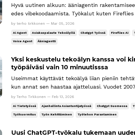
Hyvä uutinen alkuun: ääniagentin rakentamiseen
edes vibekoodaamista. Työkalut kuten Fireflie
voice agentin rakentamisen täysin ilman ohjelmointita
by terho tirkkonen — Mar 05, 2026
ääniagentti? Ääniagentti (voice agent) on tekoäl
Ai Agent
Asiakaspalaute Tekoälyllä
Chatgpt Työssä
Fireflies Ai
autonomisesti kä...
Voice Agent
Ääniagentti
Yksi keskustelu tekoälyn kanssa voi ki
työpäiväsi vain 10 minuutisssa
Useimmat käyttävät tekoälyä liian pieniin tehtäv
kun annat sen haastaa ajatteluasi. Vuodet 2007–2024 työskentelin
kokopäiväisesti asiantuntija-, päällikkö- ja esi
by Terho Tirkkonen — Feb 13, 2026
palkansaajana. Jälkikäteen ajateltuna perjantai
Ai Tietotyössä
Ajanhallinta Asiantuntijatyössä
Chatgpt Suomessa
T
mahdollisuus. Ole...
Työkuormitus
Työn Kehittäminen
Työtehon Parantaminen
Uusi ChatGPT-työkalu tukemaan uuden 