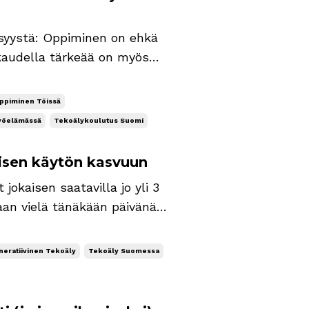
en on ehkä
akaudella tärkeää on myös
 motivaationi moottoriöljy.
än
ppiminen Töissä
yöelämässä
Tekoälykoulutus Suomi
äisen käytön kasvuun
 jokaisen saatavilla jo yli 3
an vielä tänäkään päivänä
vä. Jos olet jo tehokäyttäjä,
ssa tämä kirje auttaa si...
eratiivinen Tekoäly
Tekoäly Suomessa