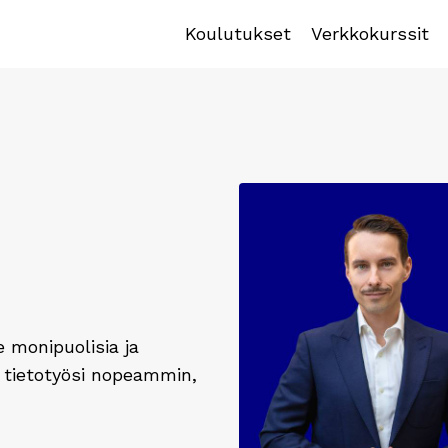
Koulutukset
Verkkokurssit
e monipuolisia ja
dä tietotyösi nopeammin,