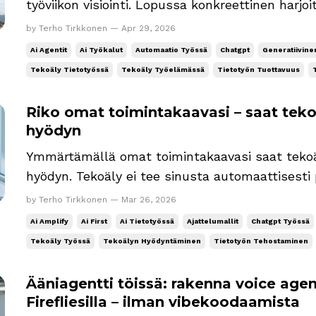
työviikon visiointi. Lopussa konkreettinen harjo
(prompt). Tulevaisuuden työviikko tietotyössä
by Terho Tirkkonen — Apr 29, 2026
päälle: tekoälyavusteinen työ (ihminen tekee, AI auttaa) tekoälyvetoinen
Ai Agentit
Ai Työkalut
Automaatio Työssä
Chatgpt
Generatiivine
työ (AI hoita...
Tekoäly Tietotyössä
Tekoäly Työelämässä
Tietotyön Tuottavuus
Riko omat toimintakaavasi – saat tek
hyödyn
Ymmärtämällä omat toimintakaavasi saat tekoä
hyödyn. Tekoäly ei tee sinusta automaattisesti parempaa, koska se
vahvistaa niitä toimintakaavoja, joita sinulla jo o
by Terho Tirkkonen — Mar 26, 2026
pohjimmiltaan kaavojen (patterns) tunnistajia ja 
Ai Amplify
Ai First
Ai Tietotyössä
Ajattelumallit
Chatgpt Työssä
millaiset sanat j...
Tekoäly Työssä
Tekoälyn Hyödyntäminen
Tietotyön Tehostaminen
Ääniagentti töissä: rakenna voice agen
Firefliesilla – ilman vibekoodaamista