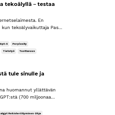
tekoälyllä – testaa
ernetselaimesta. En
 kun tekoälyvaikuttaja Pasi
imeen. Kiitos! Se ei ole
öäni, jokaiselle on paikka
Gpt-5
Perplexity
Tietotyö
Tuottavuus
ä tule sinulle ja
koina huomannut yllättävän
GPT:stä (700 miljoonaa
kiinnostavat ne kaikkein
osuoja. Moni suomalainen
atgpt Rekisteröityminen Ohje