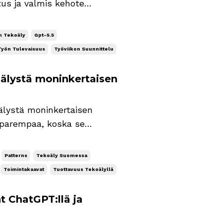
itus ja valmis kehote
 rakentuu kahden työtavan
n Tekoäly
Gpt-5.5
Työn Tulevaisuus
Työviikon Suunnittelu
oälystä moninkertaisen
lystä moninkertaisen
n. Kielimallit ovat
toistajia. Ne tunnistavat,
Patterns
Tekoäly Suomessa
Toimintakaavat
Tuottavuus Tekoälyllä
t ChatGPT:llä ja