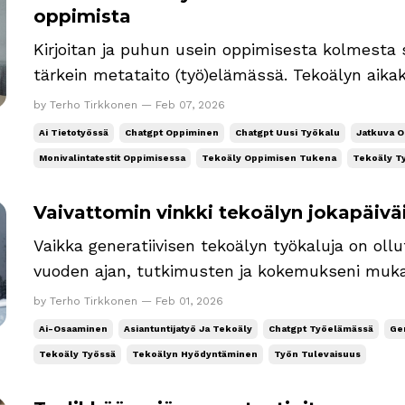
oppimista
Kirjoitan ja puhun usein oppimisesta kolmesta syystä: Oppimin
tärkein metataito (työ)elämässä. Tekoälyn aik
poisoppiminen. Rakastan uuden oppimista. Se on
by Terho Tirkkonen — Feb 07, 2026
Tekoälyn sisäpiiri 🤫 -viikkokirjeen aiheena tänä
Ai Tietotyössä
Chatgpt Oppiminen
Chatgpt Uusi Työkalu
Jatkuva O
yksinkertainen oppimismekan...
Monivalintatestit Oppimisessa
Tekoäly Oppimisen Tukena
Tekoäly T
Vaivattomin vinkki tekoälyn jokapäiv
Vaikka generatiivisen tekoälyn työkaluja on ollut
vuoden ajan, tutkimusten ja kokemukseni muka
enemmistö ei hyödynnä niitä tietotöissä joka päi
by Terho Tirkkonen — Feb 01, 2026
olet onnekkaassa vähimmistössä. Siinä tapaukse
Ai-Osaaminen
Asiantuntijatyö Ja Tekoäly
Chatgpt Työelämässä
Gen
Tekoäly Työssä
Tekoälyn Hyödyntäminen
Työn Tulevaisuus