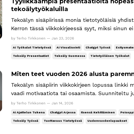
Tyylikkäämpiä presentaatioita nopeasti
tekoälytyökaluilla
Tekoälyn sisäpiirissä monia tietotyöläisiä yhdis
Kerron tässä viikkokirjeessä syyt, miksi sinun 
presentaatioita vanhalla tavalla. Jaan tietenkin
by Terho Tirkkonen — Jan 23, 2026
työkaluihin ja työnkulkuihin. Tekoäly tekee pres
Ai Työkalut Tietotyössä
Ai Visualisointi
Chatgpt Työssä
Esitysmater
näy...
Tekoäly Presentaatiot
Tekoäly Suomessa
Tietotyöläisen Työkalut
Miten teet vuoden 2026 alusta paremm
Tekoälyn sisäpiirin viikkokirjeen lopussa linkki
vaadi motivaatiota tai osaamista. Suunniteltu j
💡 Tiesitkö, että tammikuun 2. perjantai tunne
by Terho Tirkkonen — Jan 14, 2026
Quitter’s Day – luovuttajien päivä. Tänä vuonna se 
Ai Ajattelun Tukena
Chatgpt Arjessa
Itsensä Kehittäminen
Poisopp
Tekoäly Työssä
Tuottavuus Tietotyössä
Uudenvuodenlupaukset