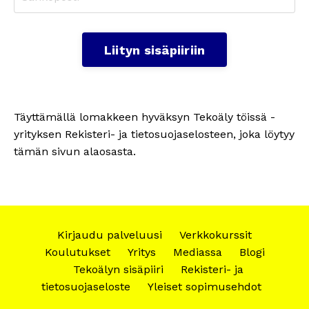
Liityn sisäpiiriin
Täyttämällä lomakkeen hyväksyn Tekoäly töissä -
yrityksen Rekisteri- ja tietosuojaselosteen, joka löytyy
tämän sivun alaosasta.
Kirjaudu palveluusi
Verkkokurssit
Koulutukset
Yritys
Mediassa
Blogi
Tekoälyn sisäpiiri
Rekisteri- ja
tietosuojaseloste
Yleiset sopimusehdot