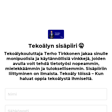
Tekoälyn sisäpiiri 🤫
Tekoälykouluttaja Terho Tirkkonen jakaa sinulle
monipuolisia ja käytännöllisiä vinkkejä, joiden
avulla voit tehdä tietotyösi nopeammin,
mielekkäämmin ja tuloksellisemmin. Sisäpiiriin
liittyminen on ilmaista. Tekoäly töissä – Kun
haluat oppia tekoälystä ihmiseltä.