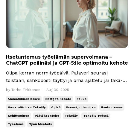
Itsetuntemus työelämän supervoimana –
ChatGPT peilinäsi ja GPT-5:lle optimoitu kehote
Olipa kerran normityöpäivä. Palaveri seurasi
toistaan, sähköposti täyttyi ja oma ajattelu jäi taka-
alalle. Joka päivä samat rutiinit ohjasivat työpäivien
by Terho Tirkkonen — Aug 30, 2025
kulkua, mutta sisäiset kysymykset jäivät
Ammatillinen Kasvu
Chatgpt-Kehote
Fokus
vaivaamaan. Miksi teen tätä työtä? Mikä on minulle
Generatiivinen Tekoäly
Gpt-5
Itsensäjohtaminen
Itsetuntemus
tärkeää? Missä olen parhaimmillani? Saapui
Kehittyminen
Päätöksenteko
Tekoäly
Tekoäly Työssä
viikonlo...
Työelämä
Työn Muotoilu