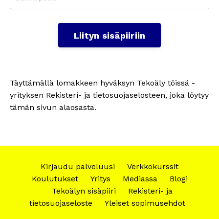
Liityn sisäpiiriin
Täyttämällä lomakkeen hyväksyn Tekoäly töissä -
yrityksen Rekisteri- ja tietosuojaselosteen, joka löytyy
tämän sivun alaosasta.
Kirjaudu palveluusi
Verkkokurssit
Koulutukset
Yritys
Mediassa
Blogi
Tekoälyn sisäpiiri
Rekisteri- ja
tietosuojaseloste
Yleiset sopimusehdot