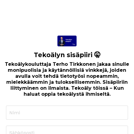
Tekoälyn sisäpiiri 🤫
Tekoälykouluttaja Terho Tirkkonen jakaa sinulle
monipuolisia ja käytännöllisiä vinkkejä, joiden
avulla voit tehdä tietotyösi nopeammin,
mielekkäämmin ja tuloksellisemmin. Sisäpiiriin
liittyminen on ilmaista. Tekoäly töissä – Kun
haluat oppia tekoälystä ihmiseltä.