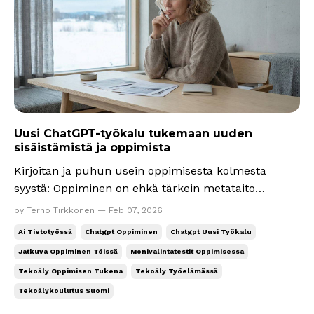
Uusi ChatGPT-työkalu tukemaan uuden
sisäistämistä ja oppimista
Kirjoitan ja puhun usein oppimisesta kolmesta
syystä: Oppiminen on ehkä tärkein metataito
(työ)elämässä. Tekoälyn aikakaudella tärkeää on
by Terho Tirkkonen — Feb 07, 2026
myös poisoppiminen. Rakastan uuden oppimista. Se
Ai Tietotyössä
Chatgpt Oppiminen
Chatgpt Uusi Työkalu
on motivaationi moottoriöljy. Tekoälyn sisäpiiri 🤫 -
Jatkuva Oppiminen Töissä
Monivalintatestit Oppimisessa
viikkokirjeen aiheena tänään
Tekoäly Oppimisen Tukena
Tekoäly Työelämässä
yksinkertainen oppimismekan...
Tekoälykoulutus Suomi