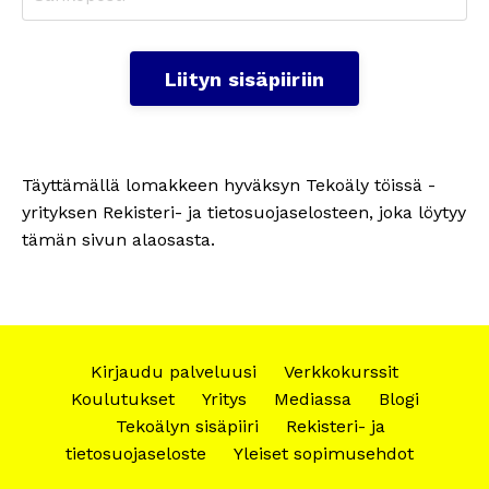
Liityn sisäpiiriin
Täyttämällä lomakkeen hyväksyn Tekoäly töissä -
yrityksen Rekisteri- ja tietosuojaselosteen, joka löytyy
tämän sivun alaosasta.
Kirjaudu palveluusi
Verkkokurssit
Koulutukset
Yritys
Mediassa
Blogi
Tekoälyn sisäpiiri
Rekisteri- ja
tietosuojaseloste
Yleiset sopimusehdot