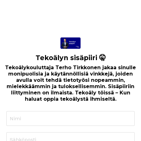
Tekoälyn sisäpiiri 🤫
Tekoälykouluttaja Terho Tirkkonen jakaa sinulle
monipuolisia ja käytännöllisiä vinkkejä, joiden
avulla voit tehdä tietotyösi nopeammin,
mielekkäämmin ja tuloksellisemmin. Sisäpiiriin
liittyminen on ilmaista. Tekoäly töissä – Kun
haluat oppia tekoälystä ihmiseltä.