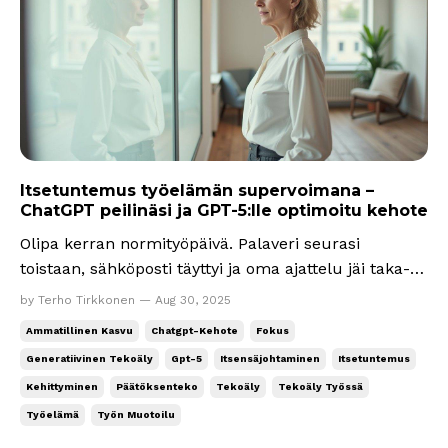
Itsetuntemus työelämän supervoimana –
ChatGPT peilinäsi ja GPT-5:lle optimoitu kehote
Olipa kerran normityöpäivä. Palaveri seurasi
toistaan, sähköposti täyttyi ja oma ajattelu jäi taka-
alalle. Joka päivä samat rutiinit ohjasivat työpäivien
by Terho Tirkkonen — Aug 30, 2025
kulkua, mutta sisäiset kysymykset jäivät
Ammatillinen Kasvu
Chatgpt-Kehote
Fokus
vaivaamaan. Miksi teen tätä työtä? Mikä on minulle
Generatiivinen Tekoäly
Gpt-5
Itsensäjohtaminen
Itsetuntemus
tärkeää? Missä olen parhaimmillani? Saapui
Kehittyminen
Päätöksenteko
Tekoäly
Tekoäly Työssä
viikonlo...
Työelämä
Työn Muotoilu