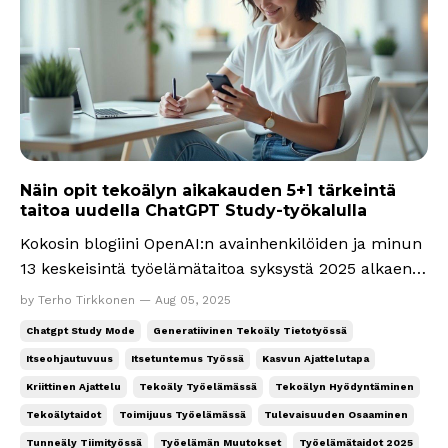
Näin opit tekoälyn aikakauden 5+1 tärkeintä
taitoa uudella ChatGPT Study-työkalulla
Kokosin blogiini OpenAI:n avainhenkilöiden ja minun
13 keskeisintä työelämätaitoa syksystä 2025 alkaen.
Tähän kirjeeseen tiivistin taidot 5+1 listaksi ja lopuksi
by Terho Tirkkonen — Aug 05, 2025
kerron, miten voit oppia niitä hyödyntämällä
Chatgpt Study Mode
Generatiivinen Tekoäly Tietotyössä
ChatGPT:n uutta opiskelutilaa (Study mode). Olen
Itseohjautuvuus
Itsetuntemus Työssä
Kasvun Ajattelutapa
kirjoittanut samoista taitovaatimuksista ...
Kriittinen Ajattelu
Tekoäly Työelämässä
Tekoälyn Hyödyntäminen
Tekoälytaidot
Toimijuus Työelämässä
Tulevaisuuden Osaaminen
Tunneäly Tiimityössä
Työelämän Muutokset
Työelämätaidot 2025