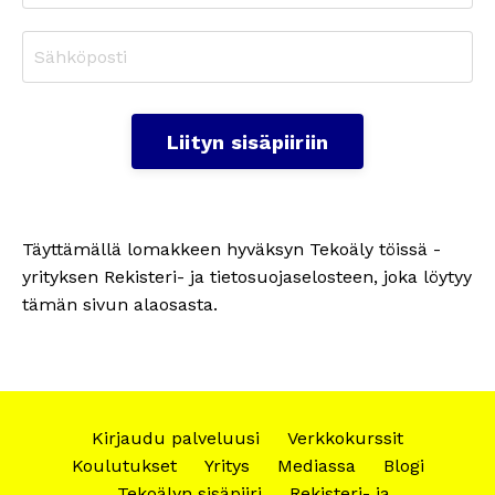
Liityn sisäpiiriin
Täyttämällä lomakkeen hyväksyn Tekoäly töissä -
yrityksen Rekisteri- ja tietosuojaselosteen, joka löytyy
tämän sivun alaosasta.
Kirjaudu palveluusi
Verkkokurssit
Koulutukset
Yritys
Mediassa
Blogi
Tekoälyn sisäpiiri
Rekisteri- ja