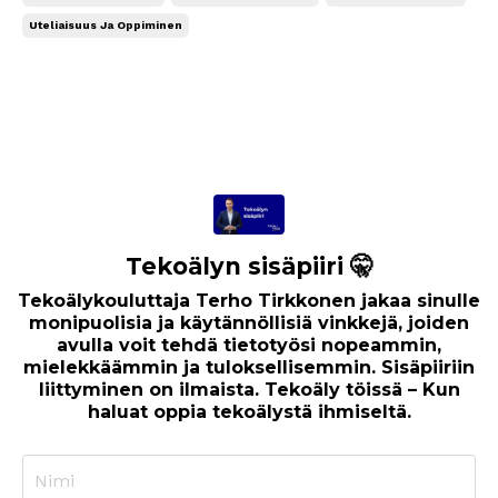
Uteliaisuus Ja Oppiminen
Tekoälyn sisäpiiri 🤫
Tekoälykouluttaja Terho Tirkkonen jakaa sinulle
monipuolisia ja käytännöllisiä vinkkejä, joiden
avulla voit tehdä tietotyösi nopeammin,
mielekkäämmin ja tuloksellisemmin. Sisäpiiriin
liittyminen on ilmaista. Tekoäly töissä – Kun
haluat oppia tekoälystä ihmiseltä.