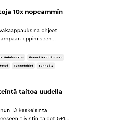
aitoja 10x nopeammin
kuvakaappauksina ohjeet
peampaan oppimiseen
unneälystä ja käytän sitä
ksi kuudesta tekoälyn
le Notebooklm
Itsensä Kehittäminen
totyö
Tunnetaidot
Tunneäly
eintä taitoa uudella
inun 13 keskeisintä
eseen tiivistin taidot 5+1
itä hyödyntämällä ChatGPT:n