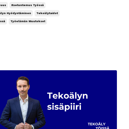
anut samoista
vuus
Itsetuntemus Työssä
älyn Hyödyntäminen
Tekoälytaidot
össä
Työelämän Muutokset