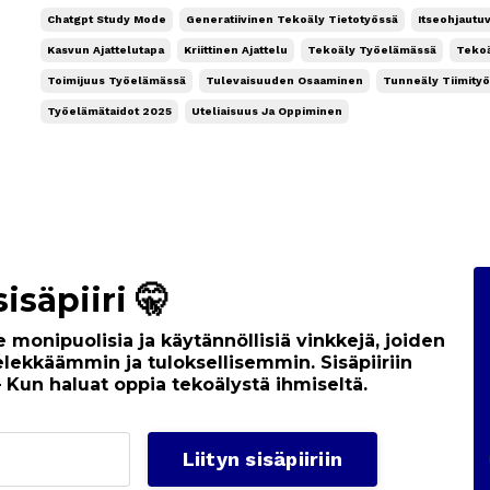
uutta opiskelutilaa (Study mode). Olen kirjoitt
Chatgpt Study Mode
Generatiivinen Tekoäly Tietotyössä
Itseohjautu
taitovaatimuksista ...
Kasvun Ajattelutapa
Kriittinen Ajattelu
Tekoäly Työelämässä
Teko
Toimijuus Työelämässä
Tulevaisuuden Osaaminen
Tunneäly Tiimity
Työelämätaidot 2025
Uteliaisuus Ja Oppiminen
isäpiiri 🤫
 monipuolisia ja käytännöllisiä vinkkejä, joiden
lekkäämmin ja tuloksellisemmin. Sisäpiiriin
– Kun haluat oppia tekoälystä ihmiseltä.
Liityn sisäpiiriin