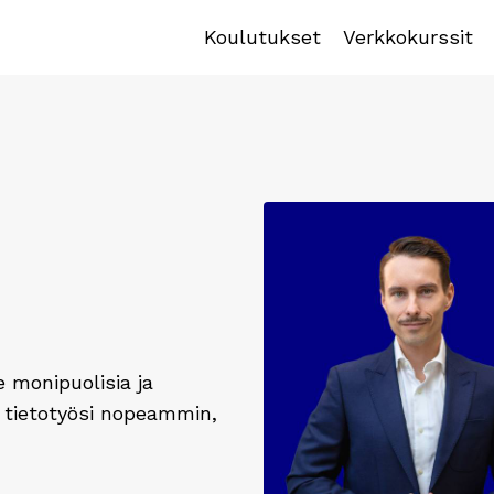
Koulutukset
Verkkokurssit
e monipuolisia ja
dä tietotyösi nopeammin,