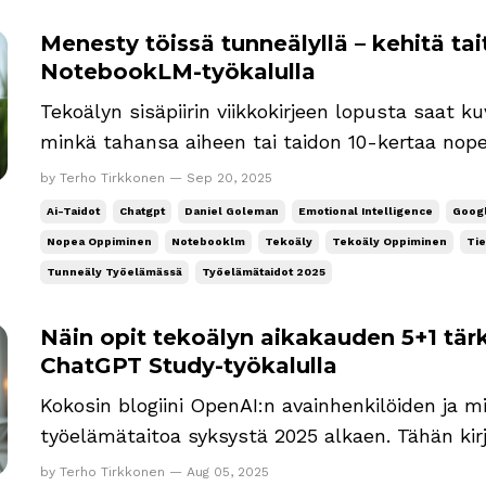
Menesty töissä tunneälyllä – kehitä t
NotebookLM-työkalulla
Tekoälyn sisäpiirin viikkokirjeen lopusta saat 
minkä tahansa aiheen tai taidon 10-kertaa no
Googlen NotebookLM-työkalulla. Aluksi kerron t
by Terho Tirkkonen — Sep 20, 2025
lopussa esimerkkinä, koska se on mielestäni y
Ai-Taidot
Chatgpt
Daniel Goleman
Emotional Intelligence
Goog
aikakauden tärkeimmästä...
Nopea Oppiminen
Notebooklm
Tekoäly
Tekoäly Oppiminen
Tie
Tunneäly Työelämässä
Työelämätaidot 2025
Näin opit tekoälyn aikakauden 5+1 tärk
ChatGPT Study-työkalulla
Kokosin blogiini OpenAI:n avainhenkilöiden ja m
työelämätaitoa syksystä 2025 alkaen. Tähän kirje
listaksi ja lopuksi kerron, miten voit oppia ni
by Terho Tirkkonen — Aug 05, 2025