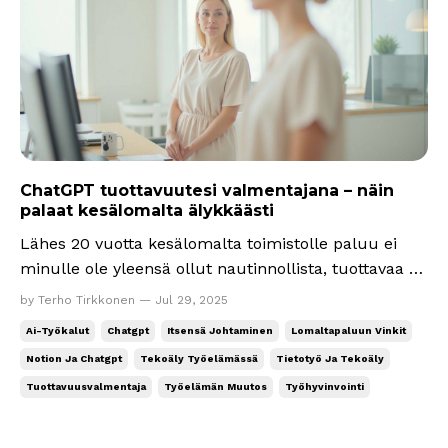
ChatGPT tuottavuutesi valmentajana – näin
palaat kesälomalta älykkäästi
Lähes 20 vuotta kesälomalta toimistolle paluu ei
minulle ole yleensä ollut nautinnollista, tuottavaa tai
inspiroivaa, eikä se taida olla kaikille muillekaan.
by Terho Tirkkonen — Jul 29, 2025
Viimeksi eilen kuulin päiväkodin pihassa yhden
Ai-Työkalut
Chatgpt
Itsensä Johtaminen
Lomaltapaluun Vinkit
vanhemman olleen back to work jo viikon, mutta
Notion Ja Chatgpt
Tekoäly Työelämässä
Tietotyö Ja Tekoäly
ensimmäisen viikon kuluneen lähinnä töitä ihm...
Tuottavuusvalmentaja
Työelämän Muutos
Työhyvinvointi