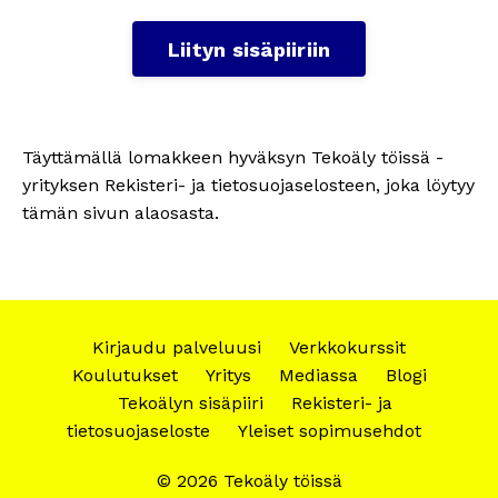
Liityn sisäpiiriin
Täyttämällä lomakkeen hyväksyn Tekoäly töissä -
yrityksen Rekisteri- ja tietosuojaselosteen, joka löytyy
tämän sivun alaosasta.
Kirjaudu palveluusi
Verkkokurssit
Koulutukset
Yritys
Mediassa
Blogi
Tekoälyn sisäpiiri
Rekisteri- ja
tietosuojaseloste
Yleiset sopimusehdot
© 2026 Tekoäly töissä