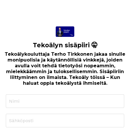
Tekoälyn sisäpiiri 🤫
Tekoälykouluttaja Terho Tirkkonen jakaa sinulle
monipuolisia ja käytännöllisiä vinkkejä, joiden
avulla voit tehdä tietotyösi nopeammin,
mielekkäämmin ja tuloksellisemmin. Sisäpiiriin
liittyminen on ilmaista. Tekoäly töissä – Kun
haluat oppia tekoälystä ihmiseltä.