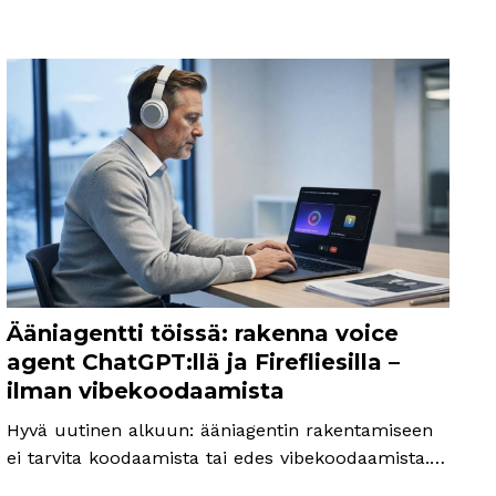
Ääniagentti töissä: rakenna voice
agent ChatGPT:llä ja Firefliesilla –
ilman vibekoodaamista
Hyvä uutinen alkuun: ääniagentin rakentamiseen
ei tarvita koodaamista tai edes vibekoodaamista.
Työkalut kuten Fireflies ja ChatGPT