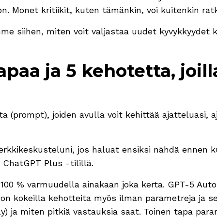
. Monet kritiikit, kuten tämänkin, voi kuitenkin rat
me siihen, miten voit valjastaa uudet kyvykkyydet k
paa ja 5 kehotetta, joill
a (prompt), joiden avulla voit kehittää ajatteluasi, aj
erkkikeskusteluni, jos haluat ensiksi nähdä ennen ku
a ChatGPT Plus -tilillä.
100 % varmuudella ainakaan joka kerta. GPT-5 Auto 
i on kokeilla kehotteita myös ilman parametreja ja 
ly) ja miten pitkiä vastauksia saat. Toinen tapa par