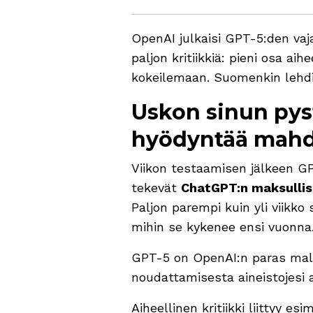
OpenAI julkaisi GPT-5:den vaj
paljon kritiikkiä: pieni osa aih
kokeilemaan. Suomenkin lehdis
Uskon sinun pys
hyödyntää mahd
Viikon testaamisen jälkeen GP
tekevät
ChatGPT:n maksullis
Paljon parempi kuin yli viikko
mihin se kykenee ensi vuonna
GPT-5 on OpenAI:n paras mall
noudattamisesta aineistojesi 
Aiheellinen kritiikki liittyy 