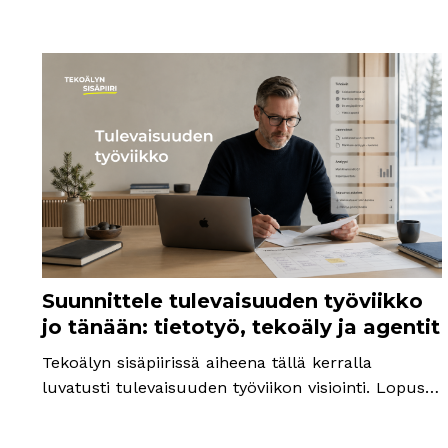
Suunnittele tulevaisuuden työviikko
jo tänään: tietotyö, tekoäly ja agentit
Tekoälyn sisäpiirissä aiheena tällä kerralla
luvatusti tulevaisuuden työviikon visiointi. Lopussa
konkreettinen harjoitus ja valmis kehote (prompt).
Tulevaisuuden työviikko tietotyössä rakentuu