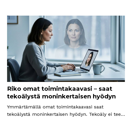
Riko omat toimintakaavasi – saat
tekoälystä moninkertaisen hyödyn
Ymmärtämällä omat toimintakaavasi saat
tekoälystä moninkertaisen hyödyn. Tekoäly ei tee
sinusta automaattisesti parempaa, koska se
vahvistaa niitä toimintakaavoja, joita sinulla jo on.