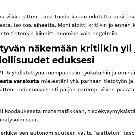
aa viikko sitten. Tapa tuoda kauan odotettu uusi te
eesta, iso osa aiheetta. Moni aloitti kritiikin jo enne
tö tietenkin kiinnitti huomion vain ongelmiin.
tyvän näkemään kritiikin yl
ollisuudet eduksesi
T-5 yhdistettynä monipuolisiin työkaluihin ja ominai
esta versiosta
mielestäni yhä parhaan tietotyön ja 
 sitten. Todennäköisesti paljon parempi viikon päästä
.
i koodauksesta matematiikkaan, tiedekysymyksistä t
analysoimiseen.
esimerkiksi sen autonomisuuteen valita “ajattelun” ta