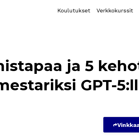
Koulutukset
Verkkokurssit
istapaa ja 5 keho
mestariksi GPT-5:l
Vinkkaa