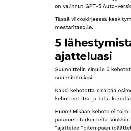
on valinnut GPT-5 Auto-version
Tässä viikkokirjeessä keskitym
mestaritasolle.
5 lähestymista
ajatteluasi
Suunnittelin sinulle 5 kehotett
suunnitelmiasi.
Kaksi kehotetta sisältää esim
kehotteet itse ja tällä kerrall
Huom! Mikään kehote ei toimi 
parametritarkenteita. Vinkkin
“ajattelee “pitempään (päätte