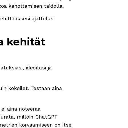
koa kehottamisen taidolla.
ehittääksesi ajattelusi
a kehität
atuksiasi, ideoitasi ja
in kokeilet. Testaan aina
ei aina noteeraa
seurata, milloin ChatGPT
ametrien korvaamiseen on itse