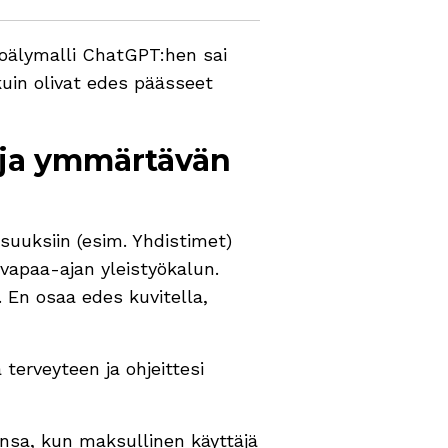
koälymalli ChatGPT:hen sai
n kuin olivat edes päässeet
i ja ymmärtävän
suuksiin (esim. Yhdistimet)
vapaa-ajan yleistyökalun.
. En osaa edes kuvitella,
erveyteen ja ohjeittesi
sonsa, kun maksullinen käyttäjä