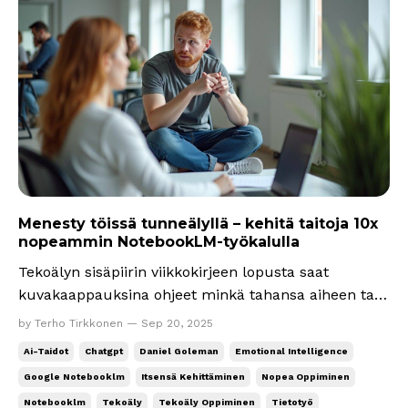
Menesty töissä tunneälyllä – kehitä taitoja 10x
nopeammin NotebookLM-työkalulla
Tekoälyn sisäpiirin viikkokirjeen lopusta saat
kuvakaappauksina ohjeet minkä tahansa aiheen tai
taidon 10-kertaa nopeampaan oppimiseen Googlen
by Terho Tirkkonen — Sep 20, 2025
NotebookLM-työkalulla. Aluksi kerron tunneälystä ja
Ai-Taidot
Chatgpt
Daniel Goleman
Emotional Intelligence
käytän sitä lopussa esimerkkinä, koska se on
Google Notebooklm
Itsensä Kehittäminen
Nopea Oppiminen
mielestäni yksi kuudesta tekoälyn aikakauden
Notebooklm
Tekoäly
Tekoäly Oppiminen
Tietotyö