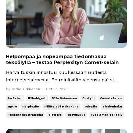
Helpompaa ja nopeampaa tiedonhakua
tekoälyllä – testaa Perplexityn Comet-selain
Harva tuskin innostuu kuullessaan uudesta
internetselaimesta. En minäkään yleensä paitsi
muutama viikko sitten, kun tekoälyvaikuttaja Pasi
by Terho Tirkkonen — Oct 12, 2025
Örn jakoi minulle kutsun Perplexityn Comet-
Ai-Selain
B2b-Myynti
B2b-Ostaminen
Chatgpt
Comet-Selain
selaimeen. Kiitos! Se ei ole vielä korvannut
Gpt-5
Perplexity
Päättelevä Hakukone
Tekoäly
Tiedonhaku
Chromen, Safarin ja Edgen käyttöäni, jokaiselle on
Tiedonhakustrategiat
Tietotyö
Tuottavuus
Työelämän Tekoäly
paikka liiketoiminn...