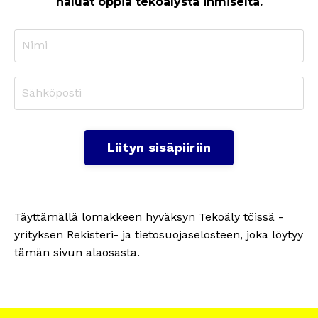
haluat oppia tekoälystä ihmiseltä.
Liityn sisäpiiriin
Täyttämällä lomakkeen hyväksyn Tekoäly töissä -
yrityksen Rekisteri- ja tietosuojaselosteen, joka löytyy
tämän sivun alaosasta.