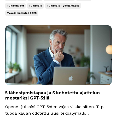
tärkeimmästä...
Tunnetaidot
Tunneäly
Tunneäly Työelämässä
Työelämätaidot 2025
5 lähestymistapaa ja 5 kehotetta ajattelun
mestariksi GPT-5:llä
OpenAI julkaisi GPT-5:den vajaa viikko sitten. Tapa
tuoda kauan odotettu uusi tekoälymalli