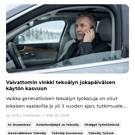
Vaivattomin vinkki tekoälyn jokapäiväisen
käytön kasvuun
Vaikka generatiivisen tekoälyn työkaluja on ollut
jokaisen saatavilla jo yli 3 vuoden ajan, tutkimusten
ja kokemukseni mukaan vielä tänäkään päivänä
by Terho Tirkkonen — Feb 01, 2026
enemmistö ei hyödynnä niitä tietotöissä joka päivä.
Ai-Osaaminen
Asiantuntijatyö Ja Tekoäly
Chatgpt Työelämässä
Jos olet jo tehokäyttäjä, olet onnekkaassa
Generatiivinen Tekoäly
Tekoäly Suomessa
Tekoäly Työssä