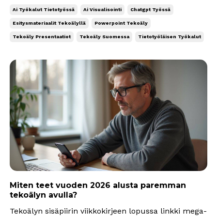
presentaatioita vanhalla tavalla. Jaan tietenkin myös
Ai Työkalut Tietotyössä
Ai Visualisointi
Chatgpt Työssä
omat vinkkini hyviin työkaluihin ja työnkulkuihin.
Esitysmateriaalit Tekoälyllä
Powerpoint Tekoäly
Tekoäly tekee presentaatioista visuaalisesti näy...
Tekoäly Presentaatiot
Tekoäly Suomessa
Tietotyöläisen Työkalut
Miten teet vuoden 2026 alusta paremman
tekoälyn avulla?
Tekoälyn sisäpiirin viikkokirjeen lopussa linkki mega-