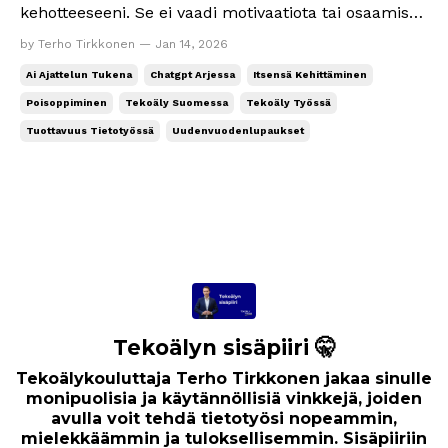
kehotteeseeni. Se ei vaadi motivaatiota tai osaamista.
Suunniteltu juuri sinulle vuoden alkuun. 💡 Tiesitkö,
by Terho Tirkkonen — Jan 14, 2026
että tammikuun 2. perjantai tunnetaan maailmalla
Ai Ajattelun Tukena
Chatgpt Arjessa
Itsensä Kehittäminen
nimellä Quitter’s Day – luovuttajien päivä. Tänä
Poisoppiminen
Tekoäly Suomessa
Tekoäly Työssä
vuonna se osui jo perjantaille 9.1. j...
Tuottavuus Tietotyössä
Uudenvuodenlupaukset
Tekoälyn sisäpiiri 🤫
Tekoälykouluttaja Terho Tirkkonen jakaa sinulle
monipuolisia ja käytännöllisiä vinkkejä, joiden
avulla voit tehdä tietotyösi nopeammin,
mielekkäämmin ja tuloksellisemmin. Sisäpiiriin