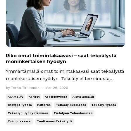
Riko omat toimintakaavasi – saat tekoälystä
moninkertaisen hyödyn
Ymmärtämällä omat toimintakaavasi saat tekoälystä
moninkertaisen hyödyn. Tekoäly ei tee sinusta
automaattisesti parempaa, koska se vahvistaa niitä
by Terho Tirkkonen — Mar 26, 2026
toimintakaavoja, joita sinulla jo on. Kielimallit ovat
Ai Amplify
Ai First
Ai Tietotyössä
Ajattelumallit
pohjimmiltaan kaavojen (patterns) tunnistajia ja
Chatgpt Työssä
Patterns
Tekoäly Suomessa
Tekoäly Työssä
toistajia. Ne tunnistavat, millaiset sanat j...
Tekoälyn Hyödyntäminen
Tietotyön Tehostaminen
Toimintakaavat
Tuottavuus Tekoälyllä