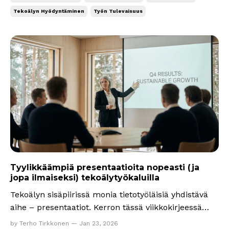
vähimmistössä. Siinä tapauksessa tämä kirje auttaa
Tekoälyn Hyödyntäminen
Työn Tulevaisuus
si...
Tyylikkäämpiä presentaatioita nopeasti (ja
jopa ilmaiseksi) tekoälytyökaluilla
Tekoälyn sisäpiirissä monia tietotyöläisiä yhdistävä
aihe – presentaatiot. Kerron tässä viikkokirjeessä
syyt, miksi sinun ei kannata enää tehdä
by Terho Tirkkonen — Jan 23, 2026