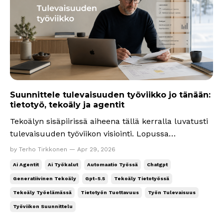
Suunnittele tulevaisuuden työviikko jo tänään:
tietotyö, tekoäly ja agentit
Tekoälyn sisäpiirissä aiheena tällä kerralla luvatusti
tulevaisuuden työviikon visiointi. Lopussa
konkreettinen harjoitus ja valmis kehote (prompt).
by Terho Tirkkonen — Apr 29, 2026
Tulevaisuuden työviikko tietotyössä rakentuu
Ai Agentit
Ai Työkalut
Automaatio Työssä
Chatgpt
kahden työtavan päälle: tekoälyavusteinen työ
Generatiivinen Tekoäly
Gpt-5.5
Tekoäly Tietotyössä
(ihminen tekee, AI auttaa) tekoälyvetoinen työ (AI
Tekoäly Työelämässä
Tietotyön Tuottavuus
Työn Tulevaisuus
hoita...
Työviikon Suunnittelu