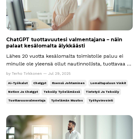
ChatGPT tuottavuutesi valmentajana – näin
palaat kesälomalta älykkäästi
Lähes 20 vuotta kesälomalta toimistolle paluu ei
minulle ole yleensä ollut nautinnollista, tuottavaa tai
inspiroivaa, eikä se taida olla kaikille muillekaan.
by Terho Tirkkonen — Jul 29, 2025
Viimeksi eilen kuulin päiväkodin pihassa yhden
Ai-Työkalut
Chatgpt
Itsensä Johtaminen
Lomaltapaluun Vinkit
vanhemman olleen back to work jo viikon, mutta
Notion Ja Chatgpt
Tekoäly Työelämässä
Tietotyö Ja Tekoäly
ensimmäisen viikon kuluneen lähinnä töitä ihm...
Tuottavuusvalmentaja
Työelämän Muutos
Työhyvinvointi