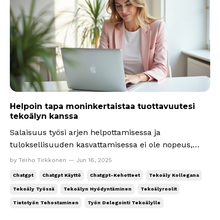
Helpoin tapa moninkertaistaa tuottavuutesi
tekoälyn kanssa
Salaisuus työsi arjen helpottamisessa ja
tuloksellisuuden kasvattamisessa ei ole nopeus,
ahkeruus tai röyhkeys vaan älykkyys. Ei, sinun ei
by Terho Tirkkonen — Jun 16, 2025
tarvitse olla Mensan jäsen. Tarkoitan arjen älykkyyttä
Chatgpt
Chatgpt Käyttö
Chatgpt-Kehotteet
Tekoäly Kollegana
(eng. practical intelligence). Minulle se tarkoittaa
Tekoäly Työssä
Tekoälyn Hyödyntäminen
Tekoälyroolit
kykyä yhdistää tietoa, kiinnostusta ratkoa ongelmi...
Tietotyön Tehostaminen
Työn Delegointi Tekoälylle