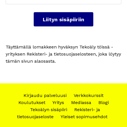
Liityn sisäpiiriin
Täyttämällä lomakkeen hyväksyn Tekoäly töissä -
yrityksen Rekisteri- ja tietosuojaselosteen, joka löytyy
tämän sivun alaosasta.
Kirjaudu palveluusi
Verkkokurssit
Koulutukset
Yritys
Mediassa
Blogi
Tekoälyn sisäpiiri
Rekisteri- ja
tietosuojaseloste
Yleiset sopimusehdot