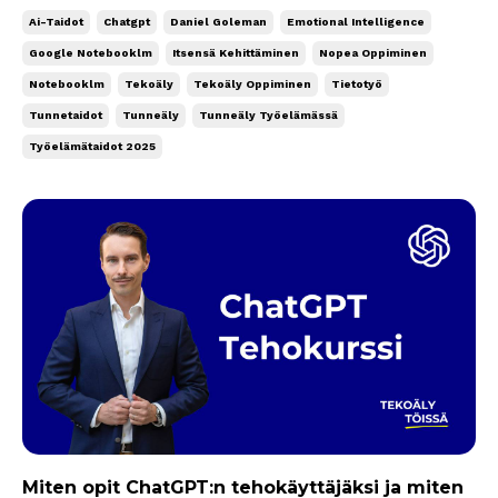
NotebookLM-työkalulla. Aluksi kerron tunneälystä ja
Ai-Taidot
Chatgpt
Daniel Goleman
Emotional Intelligence
käytän sitä lopussa esimerkkinä, koska se on
Google Notebooklm
Itsensä Kehittäminen
Nopea Oppiminen
mielestäni yksi kuudesta tekoälyn aikakauden
Notebooklm
Tekoäly
Tekoäly Oppiminen
Tietotyö
tärkeimmästä...
Tunnetaidot
Tunneäly
Tunneäly Työelämässä
Työelämätaidot 2025
Miten opit ChatGPT:n tehokäyttäjäksi ja miten