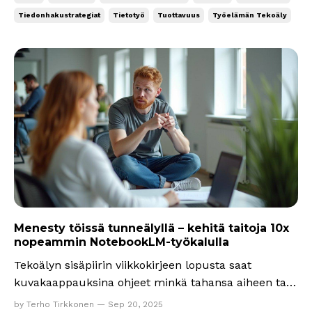
Chromen, Safarin ja Edgen käyttöäni, jokaiselle on
Tiedonhakustrategiat
Tietotyö
Tuottavuus
Työelämän Tekoäly
paikka liiketoiminn...
Menesty töissä tunneälyllä – kehitä taitoja 10x
nopeammin NotebookLM-työkalulla
Tekoälyn sisäpiirin viikkokirjeen lopusta saat
kuvakaappauksina ohjeet minkä tahansa aiheen tai
taidon 10-kertaa nopeampaan oppimiseen Googlen
by Terho Tirkkonen — Sep 20, 2025