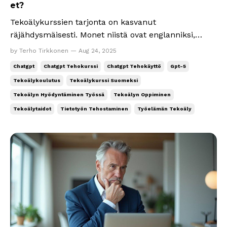
et?
Tekoälykurssien tarjonta on kasvanut
räjähdysmäisesti. Monet niistä ovat englanniksi,
kestävät kymmeniä tunteja, sisältävät epäolennaista
by Terho Tirkkonen — Aug 24, 2025
juuri sinun työhösi. Niissä on vanhentunutta ja
Chatgpt
Chatgpt Tehokurssi
Chatgpt Tehokäyttö
Gpt-5
pahimmillaan virheellistä tietoa. Kouluttajan
Tekoälykoulutus
Tekoälykurssi Suomeksi
osaaminen ja työelämäkokemuskin voi olla
Tekoälyn Hyödyntäminen Työssä
Tekoälyn Oppiminen
kyseenalaista. Minä päät...
Tekoälytaidot
Tietotyön Tehostaminen
Työelämän Tekoäly