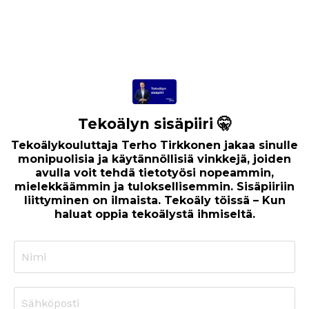
pidettyä kokoukset lyhyempinä, säännöllisiä kok...
Tekoälyn sisäpiiri 🤫
Tekoälykouluttaja Terho Tirkkonen jakaa sinulle
monipuolisia ja käytännöllisiä vinkkejä, joiden
avulla voit tehdä tietotyösi nopeammin,
mielekkäämmin ja tuloksellisemmin. Sisäpiiriin
liittyminen on ilmaista. Tekoäly töissä – Kun
haluat oppia tekoälystä ihmiseltä.