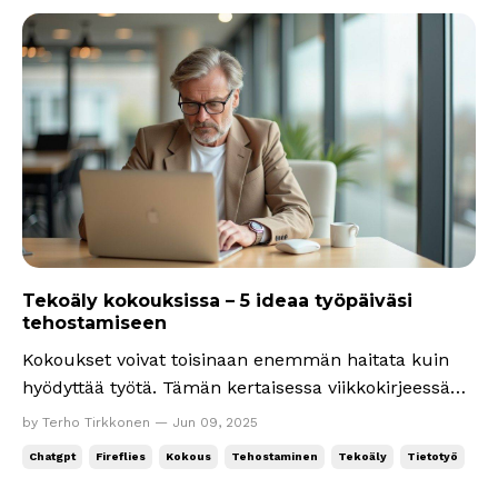
Tekoäly kokouksissa – 5 ideaa työpäiväsi
tehostamiseen
Kokoukset voivat toisinaan enemmän haitata kuin
hyödyttää työtä. Tämän kertaisessa viikkokirjeessä
jaan käytännön vinkkejä, miten tekoäly voi auttaa
by Terho Tirkkonen — Jun 09, 2025
tekemään juuri sinun kokouksistasi tehokkaampia,
Chatgpt
Fireflies
Kokous
Tehostaminen
Tekoäly
Tietotyö
tuloksellisempia ja mielekkäämpiä. Esimerkiksi saat