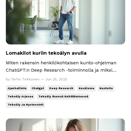
Lomakilot kuriin tekoälyn avulla
Miten rakensin henkilökohtaisen kunto-ohjelman
ChatGPT:n Deep Research -toiminnolla ja miksi
sinun kannattaisi kokeilla samaa itsesi
by Terho Tirkkonen — Jun 25, 2025
kehittämisessä? Kesäloma on minullekin tärkeä aika
Ajanhallinta
Chatgpt
Deep Research
Kesäloma
Kuntoilu
palautumiseen ja rehellisyyden nimissä myös
Tekoäly Arjessa
Tekoäly Itsensä Kehittämisessä
elämästä nauttimiseen. Mutta vuodesta toiseen
Tekoäly Ja Hyvinvointi
huomaan saman kaavan. K...