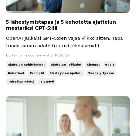
5 lähestymistapaa ja 5 kehotetta ajattelun
mestariksi GPT-5:llä
OpenAI julkaisi GPT-5:den vajaa viikko sitten. Tapa
tuoda kauan odotettu uusi tekoälymalli
ChatGPT:hen sai paljon kritiikkiä: pieni osa aiheesta,
by Terho Tirkkonen — Aug 14, 2025
iso osa aiheetta. Moni aloitti kritiikin jo ennen kuin
Ajattelun Kehittäminen
Ajattelun Työkalut
Chatgpt
Gpt-5
olivat edes päässeet kokeilemaan. Suomenkin
Kehotteet
Promptit
Strateginen Ajattelu
Tekoäly Työssä
lehdistö tietenkin kiinnitti huomion vain ongelmiin....
Tekoälyn Käyttö
Tietotyö