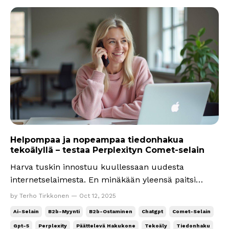
Helpompaa ja nopeampaa tiedonhakua
tekoälyllä – testaa Perplexityn Comet-selain
Harva tuskin innostuu kuullessaan uudesta
internetselaimesta. En minäkään yleensä paitsi
muutama viikko sitten, kun tekoälyvaikuttaja Pasi
by Terho Tirkkonen — Oct 12, 2025
Örn jakoi minulle kutsun Perplexityn Comet-
Ai-Selain
B2b-Myynti
B2b-Ostaminen
Chatgpt
Comet-Selain
selaimeen. Kiitos! Se ei ole vielä korvannut
Gpt-5
Perplexity
Päättelevä Hakukone
Tekoäly
Tiedonhaku