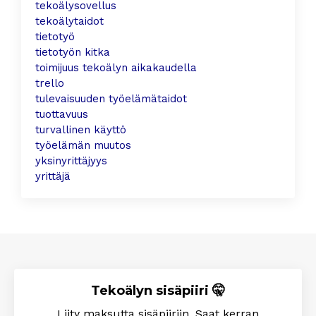
tekoälysovellus
tekoälytaidot
tietotyö
tietotyön kitka
toimijuus tekoälyn aikakaudella
trello
tulevaisuuden työelämätaidot
tuottavuus
turvallinen käyttö
työelämän muutos
yksinyrittäjyys
yrittäjä
Tekoälyn sisäpiiri 🤫
Liity maksutta sisäpiiriin. Saat kerran