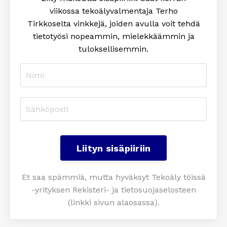
viikossa tekoälyvalmentaja Terho
Tirkkoselta
vinkkejä, joiden avulla voit tehdä
tietotyösi nopeammin, mielekkäämmin ja
tuloksellisemmin
.
Liityn sisäpiiriin
Et saa spämmiä, mutta hyväksyt Tekoäly töissä
-yrityksen Rekisteri- ja tietosuojaselosteen
(linkki sivun alaosassa).