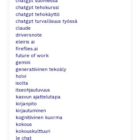
chatgpt suomessa
chatgpt tehokurssi
chatgpt tehokäyttö
chatgpt turvallisuus työssä
claude
driversnote
eleiris ai
fireflies.ai
future of work
gemini
generatiivinen tekoäly
holvi
isolta
itseohjautuvuus
kasvun ajattelutapa
kirjanpito
kirjautuminen
kognitiivinen kuorma
kokous
kokouskulttuuri
le chat