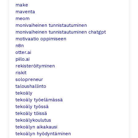
make
maventa
meom
monivaiheinen tunnistautuminen
monivaiheinen tunnistautuminen chatgpt
motivaatio oppimiseen
n8n
otter.ai
piilo.ai
rekisteröityminen
riskit
solopreneur
taloushallinto
tekoäly
tekoäly työelämässä
tekoäly työssä
tekoäly töissä
tekoälykoulutus
tekoälyn aikakausi
tekoälyn hyödyntäminen