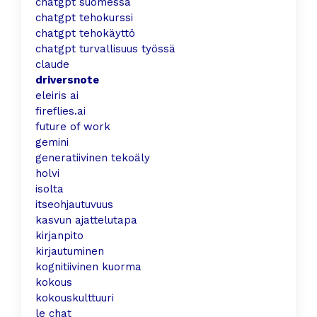
chatgpt suomessa
chatgpt tehokurssi
chatgpt tehokäyttö
chatgpt turvallisuus työssä
claude
driversnote
eleiris ai
fireflies.ai
future of work
gemini
generatiivinen tekoäly
holvi
isolta
itseohjautuvuus
kasvun ajattelutapa
kirjanpito
kirjautuminen
kognitiivinen kuorma
kokous
kokouskulttuuri
le chat