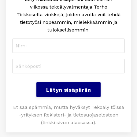
viikossa tekoälyvalmentaja Terho
Tirkkoselta
vinkkejä, joiden avulla voit tehdä
tietotyösi nopeammin, mielekkäämmin ja
tuloksellisemmin
.
Liityn sisäpiiriin
Et saa spämmiä, mutta hyväksyt Tekoäly töissä
-yrityksen Rekisteri- ja tietosuojaselosteen
(linkki sivun alaosassa).