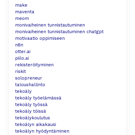
make
maventa
meom
monivaiheinen tunnistautuminen
monivaiheinen tunnistautuminen chatgpt
motivaatio oppimiseen
n8n
otter.ai
piilo.ai
rekisteröityminen
riskit
solopreneur
taloushallinto
tekoäly
tekoäly työelämässä
tekoäly työssä
tekoäly töissä
tekoälykoulutus
tekoälyn aikakausi
tekoälyn hyödyntäminen