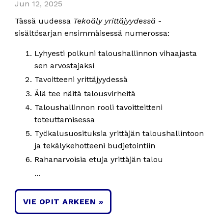
Jun 12, 2025
Tässä uudessa
Tekoäly yrittäjyydessä
-
sisältösarjan ensimmäisessä numerossa:
Lyhyesti polkuni taloushallinnon vihaajasta
sen arvostajaksi
Tavoitteeni yrittäjyydessä
Älä tee näitä talousvirheitä
Taloushallinnon rooli tavoitteitteni
toteuttamisessa
Työkalusuosituksia yrittäjän taloushallintoon
ja tekälykehotteeni budjetointiin
Rahanarvoisia etuja yrittäjän talou
...
VIE OPIT ARKEEN »