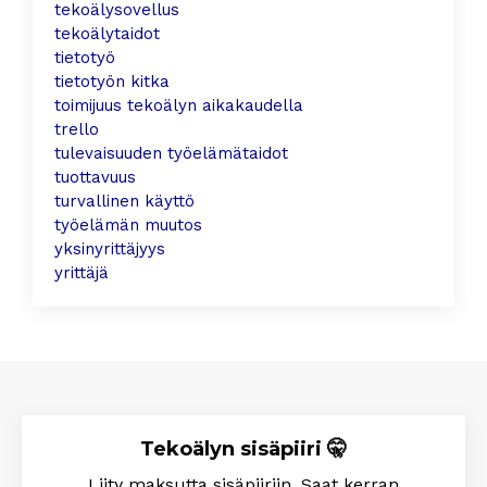
tekoälysovellus
tekoälytaidot
tietotyö
tietotyön kitka
toimijuus tekoälyn aikakaudella
trello
tulevaisuuden työelämätaidot
tuottavuus
turvallinen käyttö
työelämän muutos
yksinyrittäjyys
yrittäjä
Tekoälyn sisäpiiri 🤫
Liity maksutta sisäpiiriin. Saat kerran