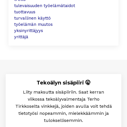
tulevaisuuden työelämätaidot
tuottavuus
turvallinen käyttö
työelämän muutos
yksinyrittäjyys
yrittäjä
Tekoälyn sisäpiiri 🤫
Liity maksutta sisäpiiriin. Saat kerran
viikossa tekoälyvalmentaja Terho
Tirkkoselta
vinkkejä, joiden avulla voit tehdä
tietotyösi nopeammin, mielekkäämmin ja
tuloksellisemmin
.