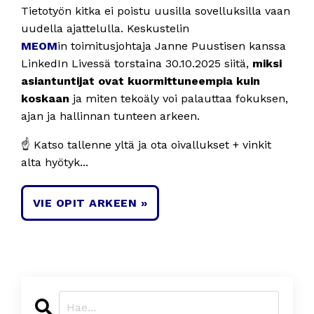
Tietotyön kitka ei poistu uusilla sovelluksilla vaan
uudella ajattelulla. Keskustelin
MEOM
in toimitusjohtaja Janne Puustisen kanssa
LinkedIn Livessä torstaina 30.10.2025 siitä,
miksi
asiantuntijat ovat kuormittuneempia kuin
koskaan
ja miten tekoäly voi palauttaa fokuksen,
ajan ja hallinnan tunteen arkeen.
☝️ Katso tallenne yltä ja ota oivallukset + vinkit
alta hyötyk...
VIE OPIT ARKEEN »