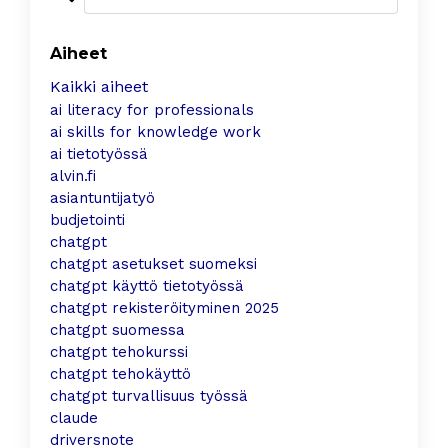
Aiheet
Kaikki aiheet
ai literacy for professionals
ai skills for knowledge work
ai tietotyössä
alvin.fi
asiantuntijatyö
budjetointi
chatgpt
chatgpt asetukset suomeksi
chatgpt käyttö tietotyössä
chatgpt rekisteröityminen 2025
chatgpt suomessa
chatgpt tehokurssi
chatgpt tehokäyttö
chatgpt turvallisuus työssä
claude
driversnote