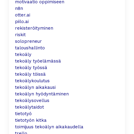
motivaatio oppimiseen
n8n
otter.ai
piilo.ai
rekisteröityminen
riskit
solopreneur
taloushallinto
tekoäly
tekoäly työelämässä
tekoäly työssä
tekoäly töissä
tekoälykoulutus
tekoälyn aikakausi
tekoälyn hyödyntäminen
tekoälysovellus
tekoälytaidot
tietotyö
tietotyön kitka
toimijuus tekoälyn aikakaudella
trello