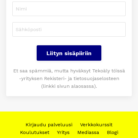
Liityn sisäpiiriin
Et saa spämmiä, mutta hyväksyt Tekoäly töissä
-yrityksen Rekisteri- ja tietosuojaselosteen
(linkki sivun alaosassa).
Kirjaudu palveluusi
Verkkokurssit
Koulutukset
Yritys
Mediassa
Blogi