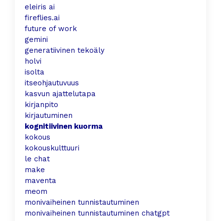
eleiris ai
fireflies.ai
future of work
gemini
generatiivinen tekoäly
holvi
isolta
itseohjautuvuus
kasvun ajattelutapa
kirjanpito
kirjautuminen
kognitiivinen kuorma
kokous
kokouskulttuuri
le chat
make
maventa
meom
monivaiheinen tunnistautuminen
monivaiheinen tunnistautuminen chatgpt