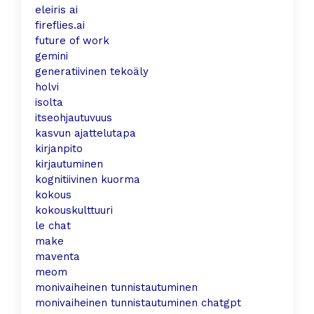
eleiris ai
fireflies.ai
future of work
gemini
generatiivinen tekoäly
holvi
isolta
itseohjautuvuus
kasvun ajattelutapa
kirjanpito
kirjautuminen
kognitiivinen kuorma
kokous
kokouskulttuuri
le chat
make
maventa
meom
monivaiheinen tunnistautuminen
monivaiheinen tunnistautuminen chatgpt