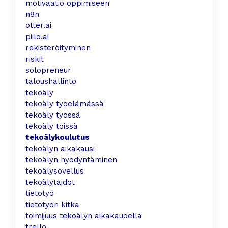
motivaatio oppimiseen
n8n
otter.ai
piilo.ai
rekisteröityminen
riskit
solopreneur
taloushallinto
tekoäly
tekoäly työelämässä
tekoäly työssä
tekoäly töissä
tekoälykoulutus
tekoälyn aikakausi
tekoälyn hyödyntäminen
tekoälysovellus
tekoälytaidot
tietotyö
tietotyön kitka
toimijuus tekoälyn aikakaudella
trello