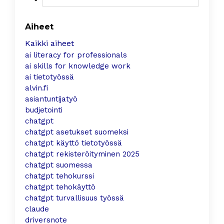
Aiheet
Kaikki aiheet
ai literacy for professionals
ai skills for knowledge work
ai tietotyössä
alvin.fi
asiantuntijatyö
budjetointi
chatgpt
chatgpt asetukset suomeksi
chatgpt käyttö tietotyössä
chatgpt rekisteröityminen 2025
chatgpt suomessa
chatgpt tehokurssi
chatgpt tehokäyttö
chatgpt turvallisuus työssä
claude
driversnote