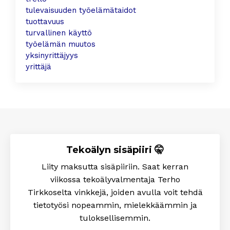
tulevaisuuden työelämätaidot
tuottavuus
turvallinen käyttö
työelämän muutos
yksinyrittäjyys
yrittäjä
Tekoälyn sisäpiiri 🤫
Liity maksutta sisäpiiriin. Saat kerran
viikossa tekoälyvalmentaja Terho
Tirkkoselta
vinkkejä, joiden avulla voit tehdä
tietotyösi nopeammin, mielekkäämmin ja
tuloksellisemmin
.