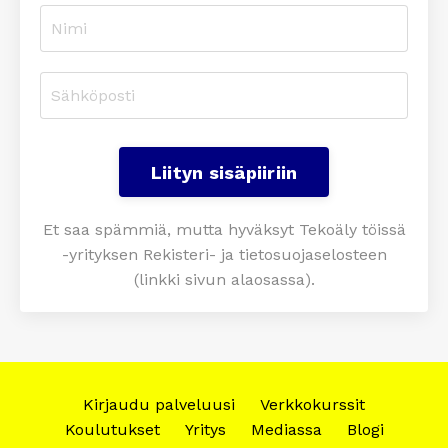
Liityn sisäpiiriin
Et saa spämmiä, mutta hyväksyt Tekoäly töissä
-yrityksen Rekisteri- ja tietosuojaselosteen
(linkki sivun alaosassa).
Kirjaudu palveluusi
Verkkokurssit
Koulutukset
Yritys
Mediassa
Blogi