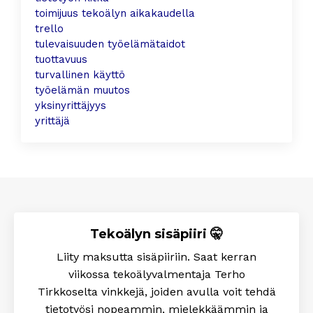
toimijuus tekoälyn aikakaudella
trello
tulevaisuuden työelämätaidot
tuottavuus
turvallinen käyttö
työelämän muutos
yksinyrittäjyys
yrittäjä
Tekoälyn sisäpiiri 🤫
Liity maksutta sisäpiiriin. Saat kerran
viikossa tekoälyvalmentaja Terho
Tirkkoselta
vinkkejä, joiden avulla voit tehdä
tietotyösi nopeammin, mielekkäämmin ja