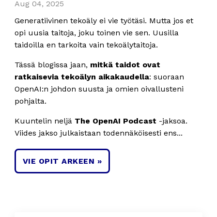
Aug 04, 2025
Generatiivinen tekoäly ei vie työtäsi. Mutta jos et
opi uusia taitoja, joku toinen vie sen. Uusilla
taidoilla en tarkoita vain tekoälytaitoja.
Tässä blogissa jaan,
mitkä taidot ovat
ratkaisevia tekoälyn aikakaudella
: suoraan
OpenAI:n johdon suusta ja omien oivallusteni
pohjalta.
Kuuntelin neljä
The OpenAI Podcast
-jaksoa.
Viides jakso julkaistaan todennäköisesti ens...
VIE OPIT ARKEEN »