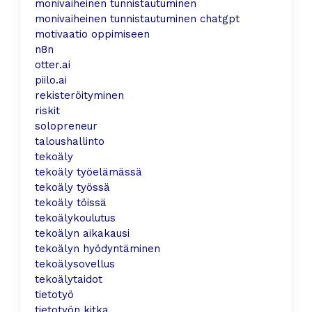
monivaiheinen tunnistautuminen
monivaiheinen tunnistautuminen chatgpt
motivaatio oppimiseen
n8n
otter.ai
piilo.ai
rekisteröityminen
riskit
solopreneur
taloushallinto
tekoäly
tekoäly työelämässä
tekoäly työssä
tekoäly töissä
tekoälykoulutus
tekoälyn aikakausi
tekoälyn hyödyntäminen
tekoälysovellus
tekoälytaidot
tietotyö
tietotyön kitka