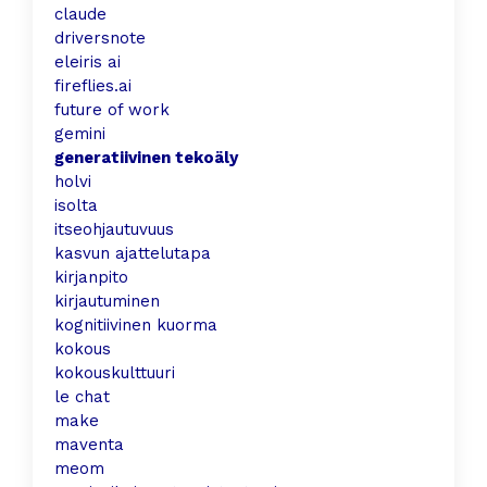
claude
driversnote
eleiris ai
fireflies.ai
future of work
gemini
generatiivinen tekoäly
holvi
isolta
itseohjautuvuus
kasvun ajattelutapa
kirjanpito
kirjautuminen
kognitiivinen kuorma
kokous
kokouskulttuuri
le chat
make
maventa
meom