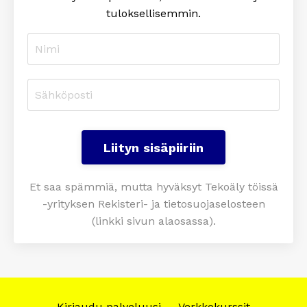
tuloksellisemmin
.
Liityn sisäpiiriin
Et saa spämmiä, mutta hyväksyt Tekoäly töissä
-yrityksen Rekisteri- ja tietosuojaselosteen
(linkki sivun alaosassa).
Kirjaudu palveluusi
Verkkokurssit