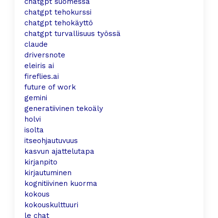
chatgpt suomessa
chatgpt tehokurssi
chatgpt tehokäyttö
chatgpt turvallisuus työssä
claude
driversnote
eleiris ai
fireflies.ai
future of work
gemini
generatiivinen tekoäly
holvi
isolta
itseohjautuvuus
kasvun ajattelutapa
kirjanpito
kirjautuminen
kognitiivinen kuorma
kokous
kokouskulttuuri
le chat