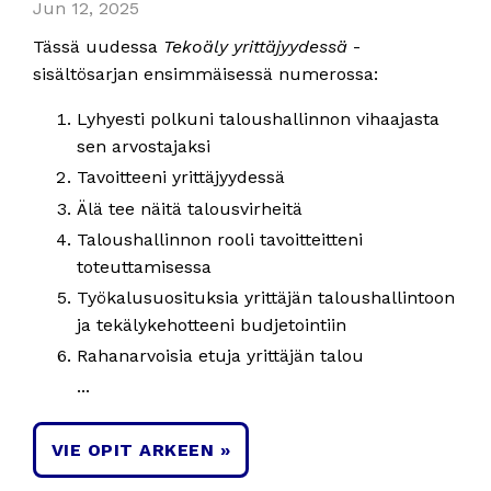
Jun 12, 2025
Tässä uudessa
Tekoäly yrittäjyydessä
-
sisältösarjan ensimmäisessä numerossa:
Lyhyesti polkuni taloushallinnon vihaajasta
sen arvostajaksi
Tavoitteeni yrittäjyydessä
Älä tee näitä talousvirheitä
Taloushallinnon rooli tavoitteitteni
toteuttamisessa
Työkalusuosituksia yrittäjän taloushallintoon
ja tekälykehotteeni budjetointiin
Rahanarvoisia etuja yrittäjän talou
...
VIE OPIT ARKEEN »