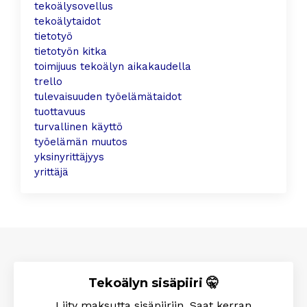
tekoälysovellus
tekoälytaidot
tietotyö
tietotyön kitka
toimijuus tekoälyn aikakaudella
trello
tulevaisuuden työelämätaidot
tuottavuus
turvallinen käyttö
työelämän muutos
yksinyrittäjyys
yrittäjä
Tekoälyn sisäpiiri 🤫
Liity maksutta sisäpiiriin. Saat kerran