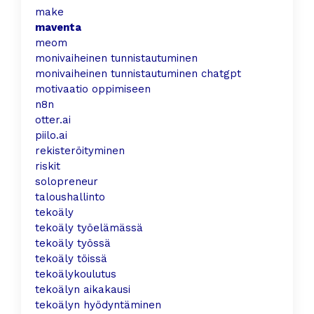
make
maventa
meom
monivaiheinen tunnistautuminen
monivaiheinen tunnistautuminen chatgpt
motivaatio oppimiseen
n8n
otter.ai
piilo.ai
rekisteröityminen
riskit
solopreneur
taloushallinto
tekoäly
tekoäly työelämässä
tekoäly työssä
tekoäly töissä
tekoälykoulutus
tekoälyn aikakausi
tekoälyn hyödyntäminen