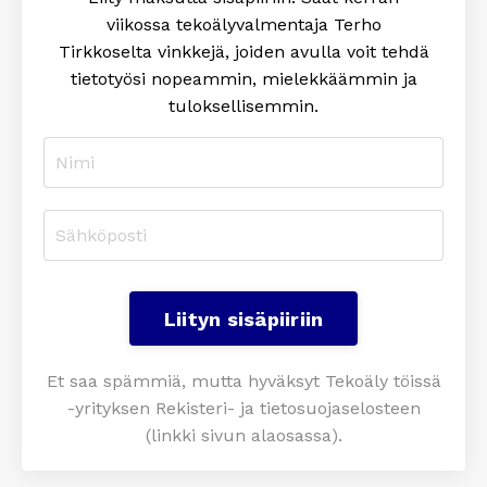
viikossa tekoälyvalmentaja Terho
Tirkkoselta
vinkkejä, joiden avulla voit tehdä
tietotyösi nopeammin, mielekkäämmin ja
tuloksellisemmin
.
Liityn sisäpiiriin
Et saa spämmiä, mutta hyväksyt Tekoäly töissä
-yrityksen Rekisteri- ja tietosuojaselosteen
(linkki sivun alaosassa).