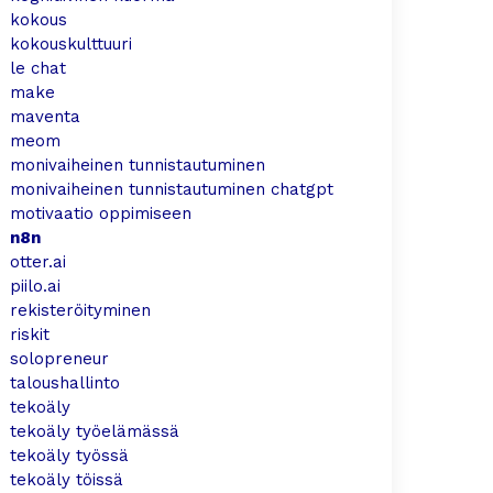
kokous
kokouskulttuuri
le chat
make
maventa
meom
monivaiheinen tunnistautuminen
monivaiheinen tunnistautuminen chatgpt
motivaatio oppimiseen
n8n
otter.ai
piilo.ai
rekisteröityminen
riskit
solopreneur
taloushallinto
tekoäly
tekoäly työelämässä
tekoäly työssä
tekoäly töissä