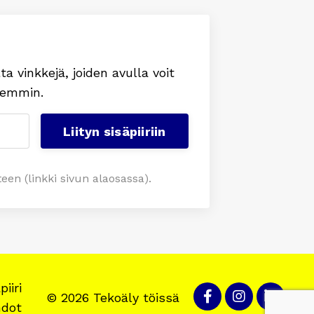
lta
vinkkejä, joiden avulla voit
isemmin
.
Liityn sisäpiiriin
een (linkki sivun alaosassa).
iiri
© 2026 Tekoäly töissä
hdot