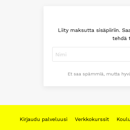
Liity maksutta sisäpiiriin. 
tehdä 
Et saa spämmiä, mutta hyväks
Kirjaudu palveluusi
Verkkokurssit
Koul