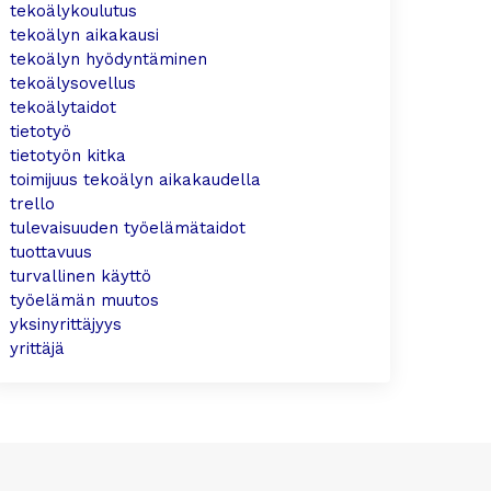
tekoälykoulutus
tekoälyn aikakausi
tekoälyn hyödyntäminen
tekoälysovellus
tekoälytaidot
tietotyö
tietotyön kitka
toimijuus tekoälyn aikakaudella
trello
tulevaisuuden työelämätaidot
tuottavuus
turvallinen käyttö
työelämän muutos
yksinyrittäjyys
yrittäjä