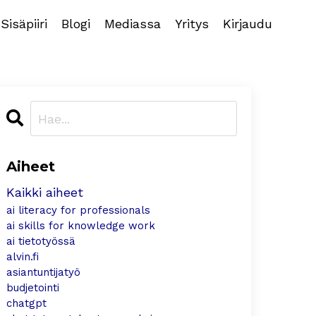
Sisäpiiri
Blogi
Mediassa
Yritys
Kirjaudu
Aiheet
Kaikki aiheet
ai literacy for professionals
ai skills for knowledge work
ai tietotyössä
alvin.fi
asiantuntijatyö
budjetointi
chatgpt