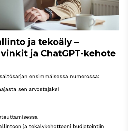
llinto ja tekoäly –
 vinkit ja ChatGPT-kehote
sältösarjan ensimmäisessä numerossa:
aajasta sen arvostajaksi
 toteuttamisessa
llintoon ja tekälykehotteeni budjetointiin