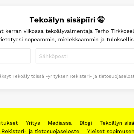
Tekoälyn sisäpiiri 🤫
Saat kerran viikossa tekoälyvalmentaja Terho Tirkkose
tietotyösi nopeammin, mielekkäämmin ja tuloksell
yt Tekoäly töissä -yrityksen Rekisteri- ja tietosuojaselost
utukset
Yritys
Mediassa
Blogi
Tekoälyn sisäp
Rekisteri- ja tietosuojaseloste
Yleiset sopimuse