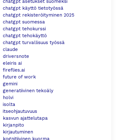
chatgpt asetukset suomeksi
chatgpt käyttö tietotyössä
chatgpt rekisteröityminen 2025
chatgpt suomessa
chatgpt tehokurssi
chatgpt tehokäyttö
chatgpt turvallisuus työssä
claude
driversnote
eleiris ai
fireflies.ai
future of work
gemini
generatiivinen tekoäly
holvi
isolta
itseohjautuvuus
kasvun ajattelutapa
kirjanpito
kirjautuminen
kognitiivinen kuorma